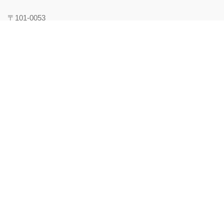
〒101-0053
東京都千代田区神田美土代町1番地
WORK VILLA MITOSHIRO 5F Bleaf株式会社
ABOUT
会社概要
代表紹介
企業理念
沿革