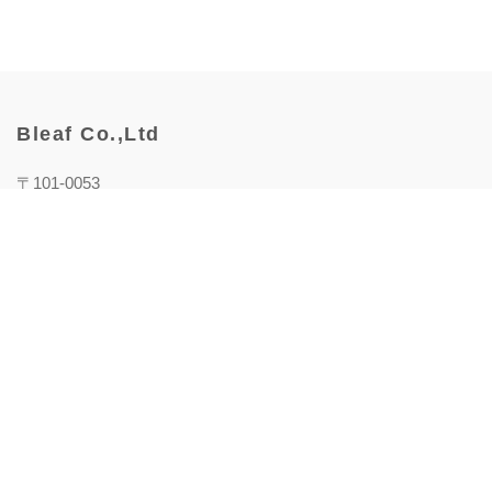
Bleaf Co.,Ltd
〒101-0053
東京都千代田区神田美土代町1番地
WORK VILLA MITOSHIRO 5F Bleaf株式会社
ABOUT